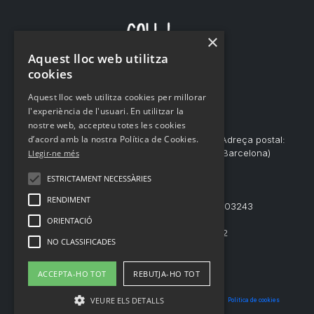
×
Aquest lloc web utilitza
cookies
Aquest lloc web utilitza cookies per millorar
l'experiència de l'usuari. En utilitzar la
nostre web, accepteu totes les cookies
d’acord amb la nostra Política de Cookies.
Club d’Esquí Coll de Pal – CIF:G58651720 – Adreça postal:
Historiador Pere Tomic, 1, 08695 Bagà, (Barcelona)
Llegir-ne més
ESTRICTAMENT NECESSÀRIES
info@cecolldepal.cat
RENDIMENT
Núm. de registre Entitats Esportives: 03243
ORIENTACIÓ
© Club d’Esquí Coll de Pal 2022
NO CLASSIFICADES
ACCEPTA-HO TOT
REBUTJA-HO TOT
VEURE ELS DETALLS
Política de protecció de dades
|
Condicions generals de venda
|
Política de cookies